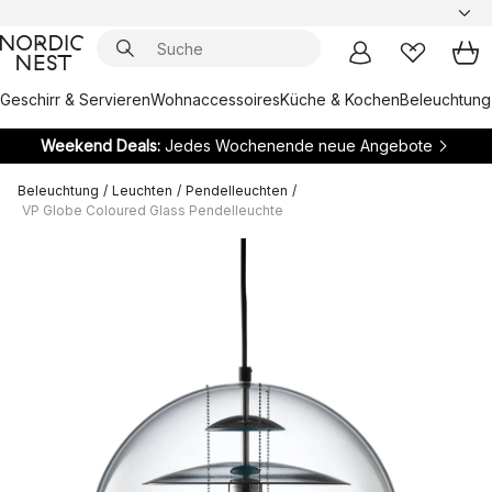
Geschirr & Servieren
Wohnaccessoires
Küche & Kochen
Beleuchtung
Weekend Deals:
Jedes Wochenende neue Angebote
Beleuchtung
/
Leuchten
/
Pendelleuchten
/
VP Globe Coloured Glass Pendelleuchte