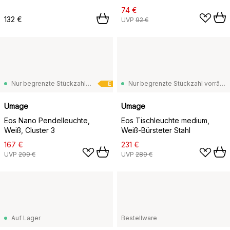
74 €
132 €
UVP
92 €
Nur begrenzte Stückzahl vorrätig
Nur begrenzte Stückzahl vorrätig
E
Umage
Umage
Eos Nano Pendelleuchte,
Eos Tischleuchte medium,
Weiß, Cluster 3
Weiß-Bürsteter Stahl
167 €
231 €
UVP
209 €
UVP
289 €
Auf Lager
Bestellware