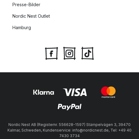
Presse-Bilder
Verwenden Sie diesen Trick, wenn zwischen den Federn Ihrer
Nordic Nest Outlet
Eos Federlampe Lücken bestehen: Um die Federn zu formen,
können Sie sie vorsichtig mit Daumen und Zeigefinger biegen,
Hamburg
bis Sie mit dem Aussehen zufrieden sind. Dies ist ein guter
Trick, wenn Sie feststellen, dass zwischen den Federn Lücken
bestehen.
Beachten Sie dies beim Kauf einer Eos-Lampe: Die Eos-
Lampen sind aus echten Federn gefertigt. Federn sind ein
Naturprodukt - das bedeutet, dass das Aussehen von Lampe
zu Lampe in Bezug auf Farbe und Form etwas variieren kann.
Dies beeinträchtigt jedoch nicht das Design des Produkts und
vor allem nicht dessen Funktion.
Nordic Nest AB (Registernr. 556628-1597) Stämpelvägen 3, 39470
Kalmar, Schweden, Kundenservice: info@nordicnest.de, Tel: +49 40
7430 3734