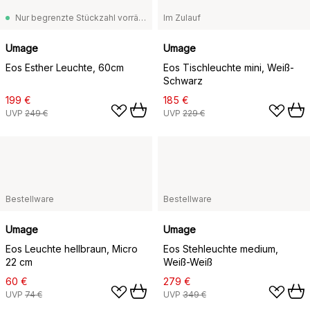
Nur begrenzte Stückzahl vorrätig
Im Zulauf
Umage
Umage
Eos Esther Leuchte, 60cm
Eos Tischleuchte mini, Weiß-
Schwarz
199 €
185 €
UVP
249 €
UVP
229 €
Bestellware
Bestellware
Umage
Umage
Eos Leuchte hellbraun, Micro
Eos Stehleuchte medium,
22 cm
Weiß-Weiß
60 €
279 €
UVP
74 €
UVP
349 €