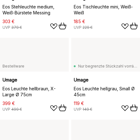
Eos Stehleuchte medium,
Eos Tischleuchte mini, Weiß-
Weiß-Bürstete Messing
Weiß
303 €
185 €
UVP
379 €
UVP
229 €
Bestellware
Nur begrenzte Stückzahl vorrätig
Umage
Umage
Eos Leuchte hellbraun, X-
Eos Leuchte hellgrau, Small Ø
Large Ø 75cm
45cm
399 €
119 €
UVP
499 €
UVP
149 €