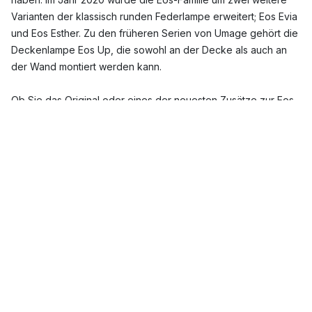
Varianten der klassisch runden Federlampe erweitert; Eos Evia
und Eos Esther. Zu den früheren Serien von Umage gehört die
Deckenlampe Eos Up, die sowohl an der Decke als auch an
der Wand montiert werden kann.
Ob Sie das Original oder eines der neuesten Zusätze zur Eos-
Kollektion bevorzugen, wir sind sicher, dass Sie eine Größe
und Farbe der Eos Federlampe finden werden, die Ihnen
gefällt.
In welchen Größen ist die Eos-Lampe erhältlich?
Das Originalmodell der Eos-Lampe ist in folgenden Größen
erhältlich: Micro Ø22 cm, Mini Ø35 cm, Medium Ø45 cm, Large
Ø65 cm, X-large Ø75 cm und XX-large Ø110 cm.
Je nach gewähltem Zubehör kann die Eos-Lampe
unterschiedlich verwendet werden. Die kleinsten Größen
Micro und Mini eignen sich hervorragend als Tischlampen in