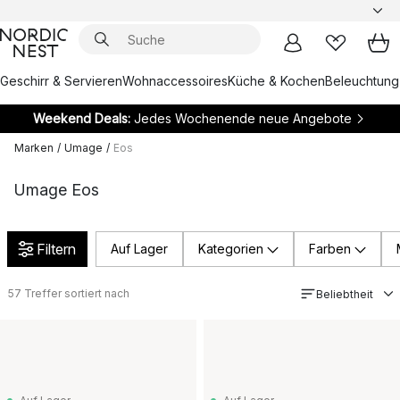
Geschirr & Servieren
Wohnaccessoires
Küche & Kochen
Beleuchtung
Weekend Deals:
Jedes Wochenende neue Angebote
Marken
/
Umage
/
Eos
Umage Eos
Filtern
Auf Lager
Kategorien
Farben
57
Treffer sortiert nach
Beliebtheit