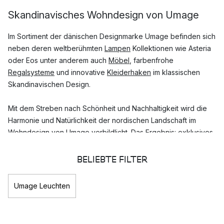
Skandinavisches Wohndesign von Umage
Im Sortiment der dänischen Designmarke Umage befinden sich
neben deren weltberühmten
Lampen
Kollektionen wie Asteria
oder Eos unter anderem auch
Möbel
, farbenfrohe
Regalsysteme
und innovative
Kleiderhaken
im klassischen
Skandinavischen Design.
Mit dem Streben nach Schönheit und Nachhaltigkeit wird die
Harmonie und Natürlichkeit der nordischen Landschaft im
Wohndesign von Umage verbildlicht. Das Ergebnis: exklusives
Design mit nachhaltigem Charakter.
BELIEBTE FILTER
Welche Lampen Kollektionen von Umage
sind am Populärsten?
Umage Leuchten
Die dänische Marke Umage hat bereits eine Vielzahl
unterschiedlichster Leuchten Kollektionen entworfen. Von