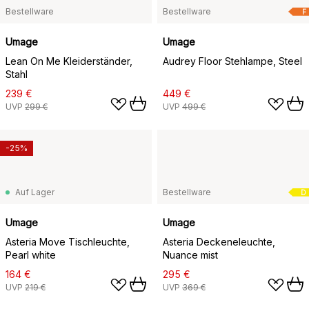
Bestellware
Bestellware
F
Umage
Umage
Lean On Me Kleiderständer,
Audrey Floor Stehlampe, Steel
Stahl
239 €
449 €
UVP
299 €
UVP
499 €
-25%
Auf Lager
Bestellware
D
Umage
Umage
Asteria Move Tischleuchte,
Asteria Deckeneleuchte,
Pearl white
Nuance mist
164 €
295 €
UVP
219 €
UVP
369 €