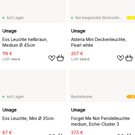
Auf Lager
Nur begrenzte Stückzahl vorrätig
D
Umage
Umage
Eos Leuchte hellbraun,
Asteria Mini Deckenleuchte,
Medium Ø 45cm
Pearl white
119 €
207 €
UVP
149 €
UVP
259 €
Auf Lager
Bestellware
E
Umage
Umage
Eos Leuchte, Mini Ø 35cm
Forget Me Not Pendelleuchte
medium, Eiche-Cluster 3
87 €
375 €