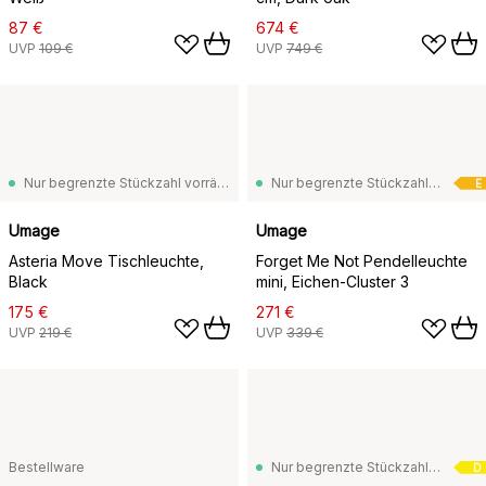
87 €
674 €
UVP
109 €
UVP
749 €
Nur begrenzte Stückzahl vorrätig
Nur begrenzte Stückzahl vorrätig
E
Umage
Umage
Asteria Move Tischleuchte,
Forget Me Not Pendelleuchte
Black
mini, Eichen-Cluster 3
175 €
271 €
UVP
219 €
UVP
339 €
Bestellware
Nur begrenzte Stückzahl vorrätig
D