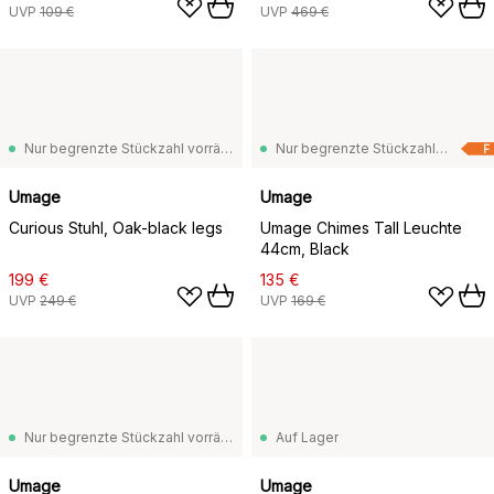
UVP
109 €
UVP
469 €
Nur begrenzte Stückzahl vorrätig
Nur begrenzte Stückzahl vorrätig
F
Umage
Umage
Curious Stuhl, Oak-black legs
Umage Chimes Tall Leuchte
44cm, Black
199 €
135 €
UVP
249 €
UVP
169 €
Nur begrenzte Stückzahl vorrätig
Auf Lager
Umage
Umage