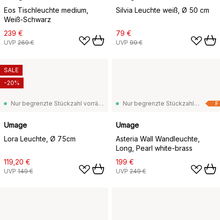
Eos Tischleuchte medium,
Silvia Leuchte weiß, Ø 50 cm
Weiß-Schwarz
239 €
79 €
UVP
269 €
UVP
99 €
SALE
-20%
Nur begrenzte Stückzahl vorrätig
Nur begrenzte Stückzahl vorrätig
F
Umage
Umage
Lora Leuchte, Ø 75cm
Asteria Wall Wandleuchte,
Long, Pearl white-brass
119,20 €
199 €
UVP
149 €
UVP
249 €