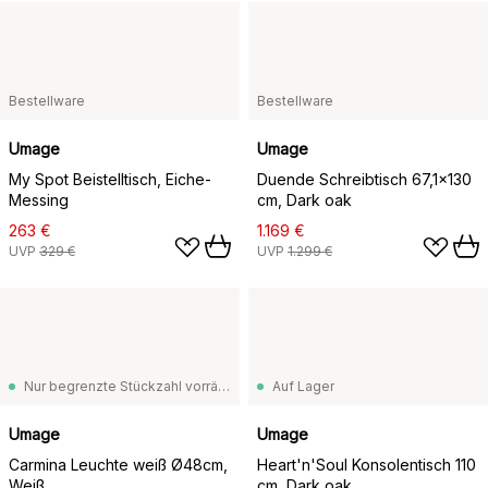
Bestellware
Bestellware
Umage
Umage
My Spot Beistelltisch, Eiche-
Duende Schreibtisch 67,1x130
Messing
cm, Dark oak
263 €
1.169 €
UVP
329 €
UVP
1.299 €
Nur begrenzte Stückzahl vorrätig
Auf Lager
Umage
Umage
Carmina Leuchte weiß Ø48cm,
Heart'n'Soul Konsolentisch 110
Weiß
cm, Dark oak