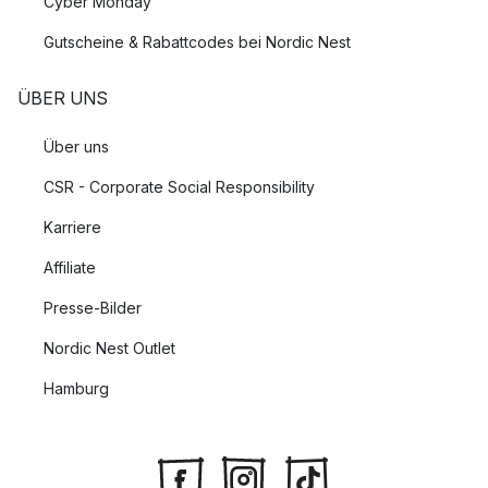
Cyber Monday
Die dänische Designmarke Umage, früher bekannt unter dem
Gutscheine & Rabattcodes bei Nordic Nest
Namen Vita Copenhagen wurde im Jahr 2008 in Kopenhagen
gegründet und ist heute in über 2000 Designboutiquen in 40
ÜBER UNS
Ländern weltweit vertreten.
Über uns
CSR - Corporate Social Responsibility
Karriere
Affiliate
Presse-Bilder
Nordic Nest Outlet
Hamburg