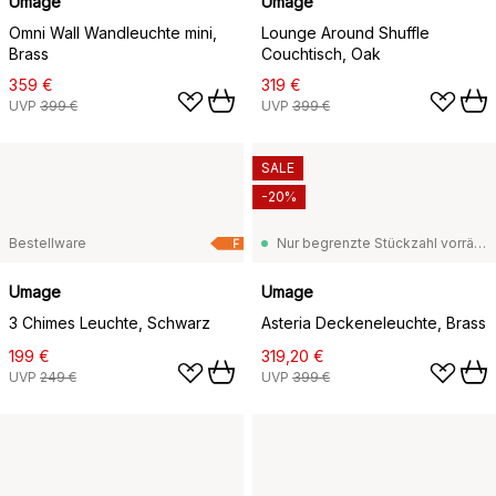
Umage
Umage
Omni Wall Wandleuchte mini,
Lounge Around Shuffle
Brass
Couchtisch, Oak
359 €
319 €
UVP
399 €
UVP
399 €
SALE
-20%
Bestellware
Nur begrenzte Stückzahl vorrätig
F
Umage
Umage
3 Chimes Leuchte, Schwarz
Asteria Deckeneleuchte, Brass
199 €
319,20 €
UVP
249 €
UVP
399 €