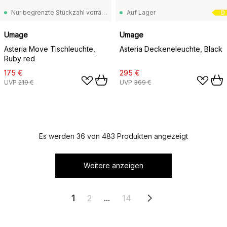
Nur begrenzte Stückzahl vorrätig
Auf Lager
D
Umage
Umage
Asteria Move Tischleuchte,
Asteria Deckeneleuchte, Black
Ruby red
175 €
295 €
UVP
219 €
UVP
369 €
Es werden 36 von 483 Produkten angezeigt
Weitere anzeigen
1
2
...
14