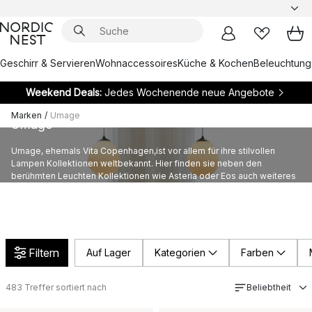
Geschirr & Servieren
Wohnaccessoires
Küche & Kochen
Beleuchtung
Weekend Deals:
Jedes Wochenende neue Angebote
Marken
/
Umage
Umage
Umage, ehemals Vita Copenhagen,ist vor allem für ihre stilvollen
Lampen Kollektionen weltbekannt. Hier finden sie neben den
berühmten Leuchten Kollektionen wie Asteria oder Eos auch weiteres
Wohndesign wie Regale und Möbel.
Filtern
Auf Lager
Kategorien
Farben
483
Treffer sortiert nach
Beliebtheit