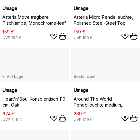
Umage
Umage
Asteria Move tragbare
Asteria Micro Pendelleuchte,
Tischlampe, Monochrome-leaf
Polished Steel-Steel Top
159 €
159 €
UVP
199 €
UVP
199 €
Auf Lager
Bestellware
Umage
Umage
Heart'n'Soul Konsolentisch 110
Around The World
cm, Oak
Pendelleuchte medium,
Schwarz
674 €
269 €
UVP
749 €
UVP
319 €