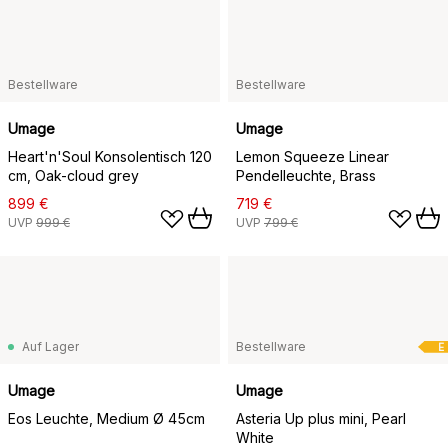
Bestellware
Bestellware
Umage
Umage
Heart'n'Soul Konsolentisch 120
Lemon Squeeze Linear
cm, Oak-cloud grey
Pendelleuchte, Brass
899 €
719 €
UVP
999 €
UVP
799 €
Auf Lager
Bestellware
E
Umage
Umage
Eos Leuchte, Medium Ø 45cm
Asteria Up plus mini, Pearl
White