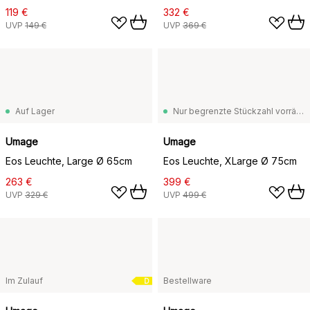
119 €
332 €
UVP
149 €
UVP
369 €
Auf Lager
Nur begrenzte Stückzahl vorrätig
Umage
Umage
Eos Leuchte, Large Ø 65cm
Eos Leuchte, XLarge Ø 75cm
263 €
399 €
UVP
329 €
UVP
499 €
Im Zulauf
Bestellware
D