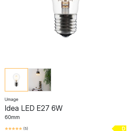
Umage
Idea LED E27 6W
60mm
D
(
5
)