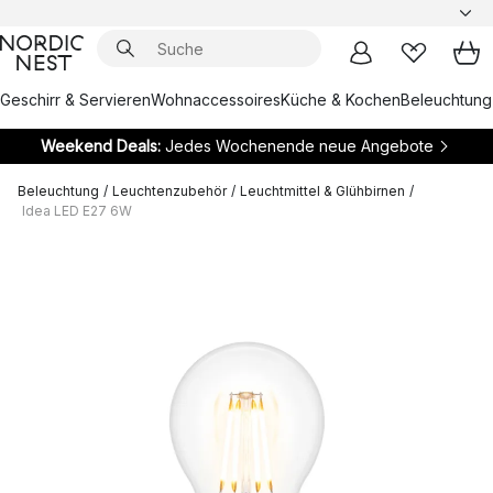
Geschirr & Servieren
Wohnaccessoires
Küche & Kochen
Beleuchtung
Weekend Deals:
Jedes Wochenende neue Angebote
Beleuchtung
/
Leuchtenzubehör
/
Leuchtmittel & Glühbirnen
/
Idea LED E27 6W