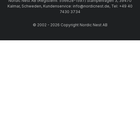
Nordic Nest AB (Registernr. 556628-1597) Stämpelvägen 3, 39470
Kalmar, Schweden, Kundenservice: info@nordicnest.de, Tel: +49 40
7430 3734
© 2002 - 2026 Copyright Nordic Nest AB