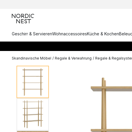
Geschirr & Servieren
Wohnaccessoires
Küche & Kochen
Beleu
Skandinavische Möbel
/
Regale & Verwahrung
/
Regale & Regalsyst