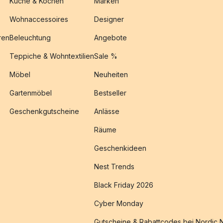
Küche & Kochen
Marken
Wohnaccessoires
Designer
ren
Beleuchtung
Angebote
Teppiche & Wohntextilien
Sale %
Möbel
Neuheiten
Gartenmöbel
Bestseller
Geschenkgutscheine
Anlässe
Räume
Geschenkideen
Nest Trends
Black Friday 2026
Cyber Monday
Gutscheine & Rabattcodes bei Nordic 