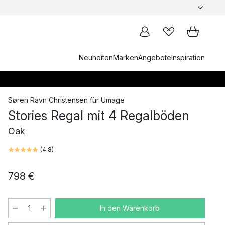
Neuheiten
Marken
Angebote
Inspiration
Søren Ravn Christensen
für
Umage
Stories Regal mit 4 Regalböden
Oak
(
4.8
)
798 €
In den Warenkorb