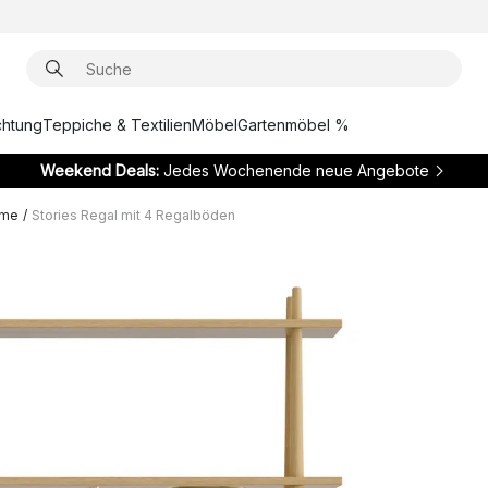
chtung
Teppiche & Textilien
Möbel
Gartenmöbel %
Weekend Deals:
Jedes Wochenende neue Angebote
eme
/
Stories Regal mit 4 Regalböden