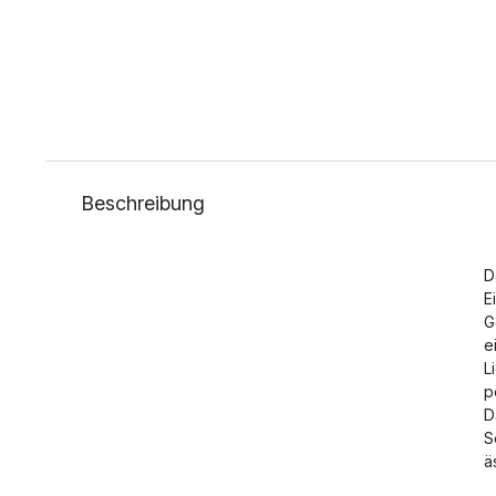
Beschreibung
D
E
G
e
L
p
D
S
ä