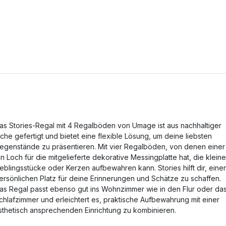
as Stories-Regal mit 4 Regalböden von Umage ist aus nachhaltiger
iche gefertigt und bietet eine flexible Lösung, um deine liebsten
egenstände zu präsentieren. Mit vier Regalböden, von denen einer
in Loch für die mitgelieferte dekorative Messingplatte hat, die kleine
ieblingsstücke oder Kerzen aufbewahren kann. Stories hilft dir, eine
ersönlichen Platz für deine Erinnerungen und Schätze zu schaffen.
as Regal passt ebenso gut ins Wohnzimmer wie in den Flur oder da
chlafzimmer und erleichtert es, praktische Aufbewahrung mit einer
sthetisch ansprechenden Einrichtung zu kombinieren.