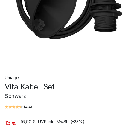
Umage
Vita Kabel-Set
Schwarz
(
4.4
)
16,90 €
UVP inkl. MwSt.
(-23%)
13 €