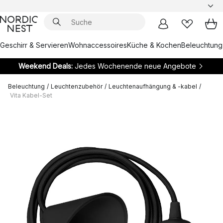
Geschirr & Servieren
Wohnaccessoires
Küche & Kochen
Beleuchtung
Weekend Deals:
Jedes Wochenende neue Angebote
Beleuchtung
/
Leuchtenzubehör
/
Leuchtenaufhängung & -kabel
/
Vita Kabel-Set