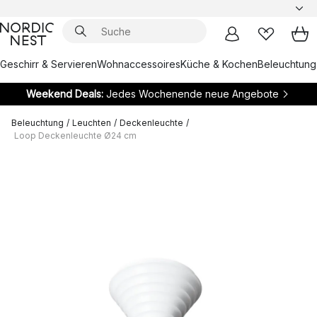
Geschirr & Servieren
Wohnaccessoires
Küche & Kochen
Beleuchtung
Weekend Deals:
Jedes Wochenende neue Angebote
Beleuchtung
/
Leuchten
/
Deckenleuchte
/
Loop Deckenleuchte Ø24 cm