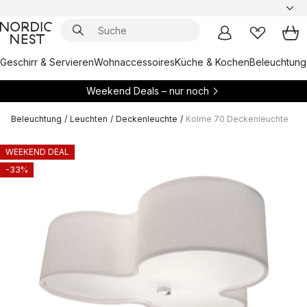
Geschirr & Servieren
Wohnaccessoires
Küche & Kochen
Beleuchtung
Weekend Deals – nur noch
Beleuchtung
/
Leuchten
/
Deckenleuchte
/
Kolme 70 Deckenleuchte
WEEKEND DEAL
-33%