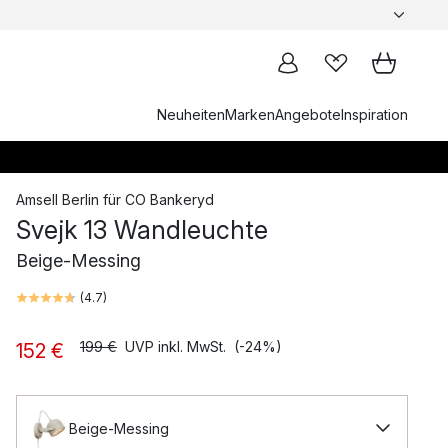
Neuheiten
Marken
Angebote
Inspiration
Amsell Berlin
für
CO Bankeryd
Svejk 13 Wandleuchte
Beige-Messing
(
4.7
)
199 €
UVP inkl. MwSt.
(-24%)
152 €
Beige-Messing