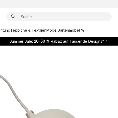
chtung
Teppiche & Textilien
Möbel
Gartenmöbel %
Summer Sale:
20–50 %
Rabatt auf Tausende Designs*