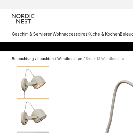
Geschirr & Servieren
Wohnaccessoires
Küche & Kochen
Beleu
Beleuchtung
/
Leuchten
/
Wandleuchten
/
Svejk 13 Wandleuchte