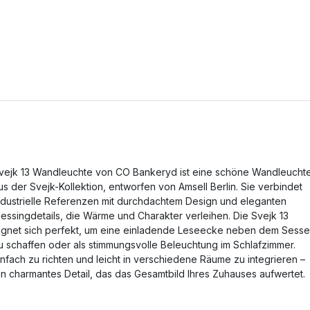
vejk 13 Wandleuchte von CO Bankeryd ist eine schöne Wandleucht
us der Svejk-Kollektion, entworfen von Amsell Berlin. Sie verbindet
ndustrielle Referenzen mit durchdachtem Design und eleganten
essingdetails, die Wärme und Charakter verleihen. Die Svejk 13
ignet sich perfekt, um eine einladende Leseecke neben dem Sesse
u schaffen oder als stimmungsvolle Beleuchtung im Schlafzimmer.
infach zu richten und leicht in verschiedene Räume zu integrieren –
in charmantes Detail, das das Gesamtbild Ihres Zuhauses aufwertet.