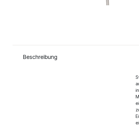
Beschreibung
S
a
i
M
e
z
E
e