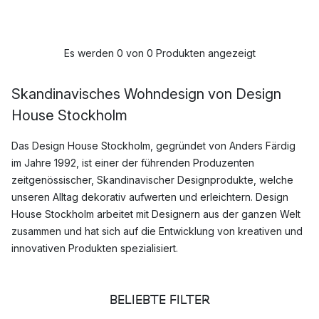
Es werden 0 von 0 Produkten angezeigt
Skandinavisches Wohndesign von Design
House Stockholm
Das Design House Stockholm, gegründet von Anders Färdig
im Jahre 1992, ist einer der führenden Produzenten
zeitgenössischer, Skandinavischer Designprodukte, welche
unseren Alltag dekorativ aufwerten und erleichtern. Design
House Stockholm arbeitet mit Designern aus der ganzen Welt
zusammen und hat sich auf die Entwicklung von kreativen und
innovativen Produkten spezialisiert.
Das Sortiment der Marke ist vielfältig und nicht einfach in eine
BELIEBTE FILTER
Kategorie einzuordnen. Von
Wohnaccessoires
wie
Blumentöpfen
über
Geschirr
wie den beliebten
Astrid Lindgren