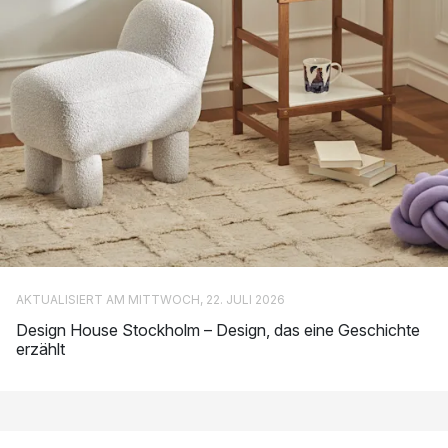
zusammen.
Mit welchen Designern arbeitet Design House Stockholm
zusammen?
Die Designer von Design House Stockholm tragen durch ihre
kreativen Ideen wesentlich zum Erfolg der Marke bei. Durch
diese kreative und enge Zusammenarbeit ist es Design House
Stockholm über die Jahre gelungen mehrere innovative und
einzigartige Produkte zu entdecken, welche später zu
Designklassikern wurden. Zu den bekannten Designer der
Marke zählen unter anderem:
AKTUALISIERT AM MITTWOCH, 22. JULI 2026
Catharina Kippel
Design House Stockholm – Design, das eine Geschichte
Harri Koskinen
erzählt
Jonas Grundell
Welterfolg durch kreative Zusammenarbeit
Ein gutes Beispiel hierfür ist die legendäre Block-Lampe von