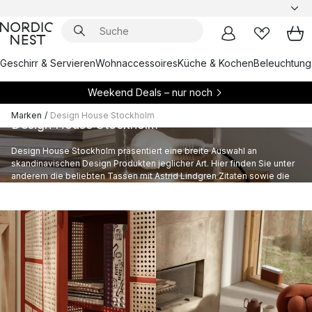
Geschirr & Servieren
Wohnaccessoires
Küche & Kochen
Beleuchtung
Weekend Deals – nur noch
Marken
/
Design House Stockholm
Design House Stockholm
Design House Stockholm präsentiert eine breite Auswahl an
skandinavischen Design Produkten jeglicher Art. Hier finden Sie unter
anderem die beliebten Tassen mit Astrid Lindgren Zitaten sowie die
berühmten Knot Kissen.