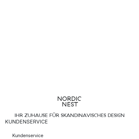
Harri Koskinen. Als das Design House Stockholm den Designer
kennenlernte, war er ein unbekannter finnischer Student, der
jedoch später mit seiner kreativen Idee einen Welterfolg
erzielte.
IHR ZUHAUSE FÜR SKANDINAVISCHES DESIGN
KUNDENSERVICE
Kundenservice