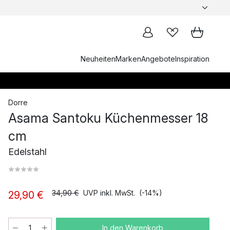
Neuheiten
Marken
Angebote
Inspiration
Dorre
Asama Santoku Küchenmesser 18
cm
Edelstahl
34,90 €
UVP inkl. MwSt.
(-14%)
29,90 €
In den Warenkorb