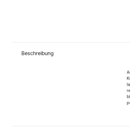
Beschreibung
A
K
l
r
b
p