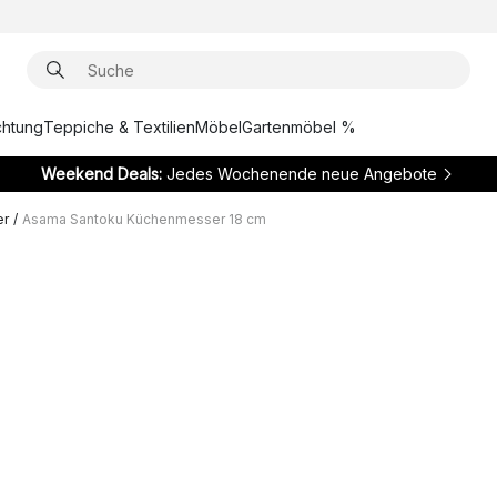
chtung
Teppiche & Textilien
Möbel
Gartenmöbel %
Weekend Deals:
Jedes Wochenende neue Angebote
er
/
Asama Santoku Küchenmesser 18 cm