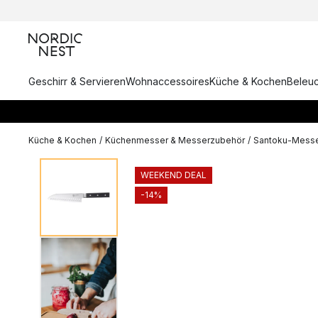
Geschirr & Servieren
Wohnaccessoires
Küche & Kochen
Beleu
Küche & Kochen
/
Küchenmesser & Messerzubehör
/
Santoku-Mess
WEEKEND DEAL
-14%