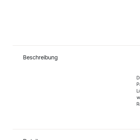
Beschreibung
D
P
L
w
R