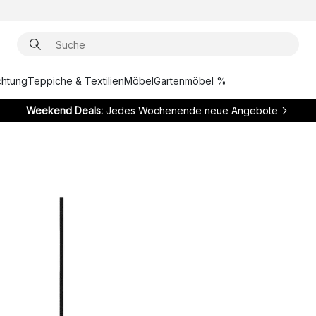
chtung
Teppiche & Textilien
Möbel
Gartenmöbel %
Weekend Deals:
Jedes Wochenende neue Angebote