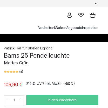
Neuheiten
Marken
Angebote
Inspiration
Patrick Hall
für
Globen Lighting
Bams 25 Pendelleuchte
Mattes Grün
(
5
)
219 €
UVP inkl. MwSt.
(-50%)
109,90 €
In den Warenkorb