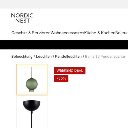
Geschirr & Servieren
Wohnaccessoires
Küche & Kochen
Beleu
Beleuchtung
/
Leuchten
/
Pendelleuchten
/
Bams 25 Pendelleuchte
WEEKEND DEAL
-50%