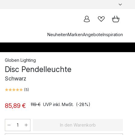
Neuheiten
Marken
Angebote
Inspiration
Globen Lighting
Disc Pendelleuchte
Schwarz
(
5
)
119 €
UVP inkl. MwSt.
(-28%)
85,89 €
In den Warenkorb