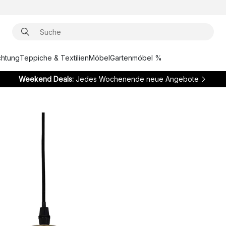
chtung
Teppiche & Textilien
Möbel
Gartenmöbel %
Weekend Deals:
Jedes Wochenende neue Angebote