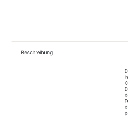
Beschreibung
D
i
C
D
d
F
d
p