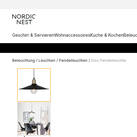
Geschirr & Servieren
Wohnaccessoires
Küche & Kochen
Beleu
Beleuchtung
/
Leuchten
/
Pendelleuchten
/
Disc Pendelleuchte