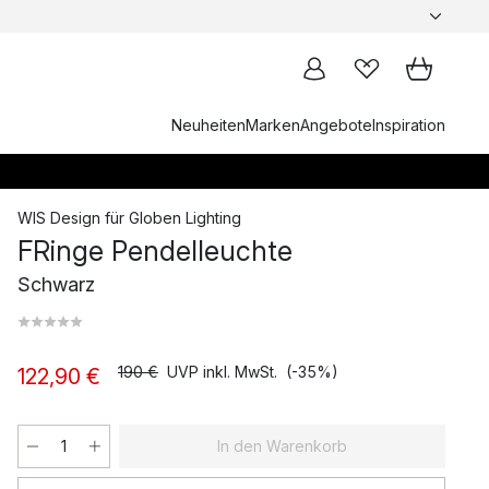
Neuheiten
Marken
Angebote
Inspiration
WIS Design
für
Globen Lighting
FRinge Pendelleuchte
Schwarz
190 €
UVP inkl. MwSt.
(-35%)
122,90 €
In den Warenkorb