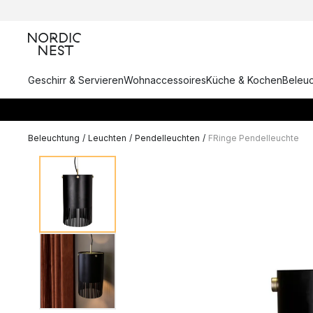
Geschirr & Servieren
Wohnaccessoires
Küche & Kochen
Beleu
Beleuchtung
/
Leuchten
/
Pendelleuchten
/
FRinge Pendelleuchte