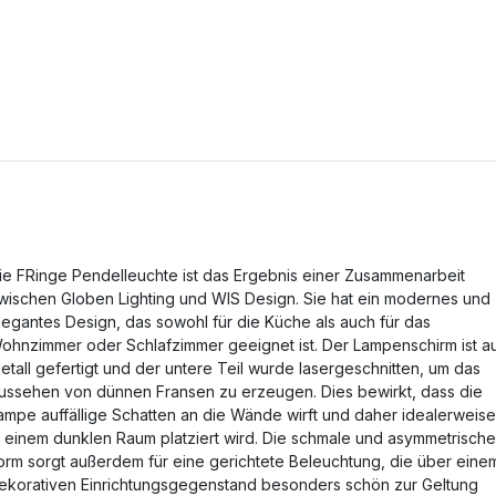
ie FRinge Pendelleuchte ist das Ergebnis einer Zusammenarbeit
wischen Globen Lighting und WIS Design. Sie hat ein modernes und
legantes Design, das sowohl für die Küche als auch für das
ohnzimmer oder Schlafzimmer geeignet ist. Der Lampenschirm ist a
etall gefertigt und der untere Teil wurde lasergeschnitten, um das
ussehen von dünnen Fransen zu erzeugen. Dies bewirkt, dass die
ampe auffällige Schatten an die Wände wirft und daher idealerweise
n einem dunklen Raum platziert wird. Die schmale und asymmetrische
orm sorgt außerdem für eine gerichtete Beleuchtung, die über eine
ekorativen Einrichtungsgegenstand besonders schön zur Geltung