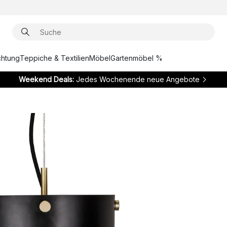
chtung
Teppiche & Textilien
Möbel
Gartenmöbel %
Weekend Deals:
Jedes Wochenende neue Angebote