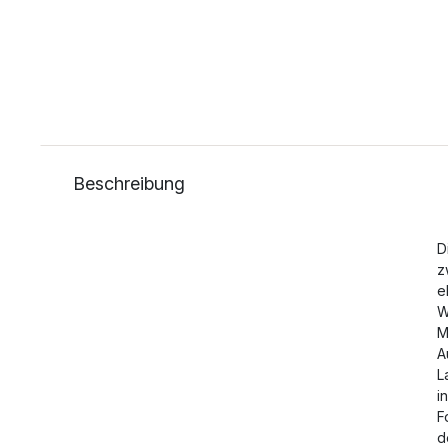
Beschreibung
D
z
e
W
M
A
L
i
F
d