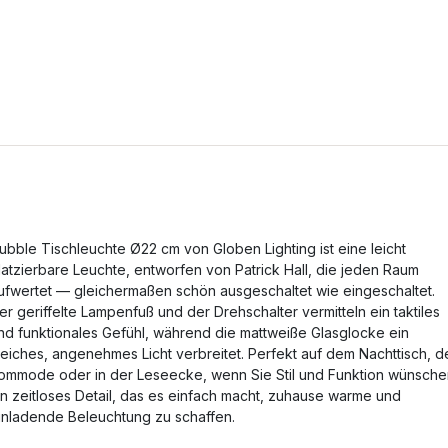
ubble Tischleuchte Ø22 cm von Globen Lighting ist eine leicht
latzierbare Leuchte, entworfen von Patrick Hall, die jeden Raum
ufwertet — gleichermaßen schön ausgeschaltet wie eingeschaltet.
er geriffelte Lampenfuß und der Drehschalter vermitteln ein taktiles
nd funktionales Gefühl, während die mattweiße Glasglocke ein
eiches, angenehmes Licht verbreitet. Perfekt auf dem Nachttisch, d
ommode oder in der Leseecke, wenn Sie Stil und Funktion wünsche
in zeitloses Detail, das es einfach macht, zuhause warme und
inladende Beleuchtung zu schaffen.