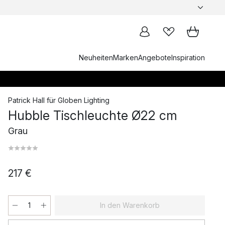
Neuheiten
Marken
Angebote
Inspiration
Patrick Hall
für
Globen Lighting
Hubble Tischleuchte Ø22 cm
Grau
217 €
In den Warenkorb