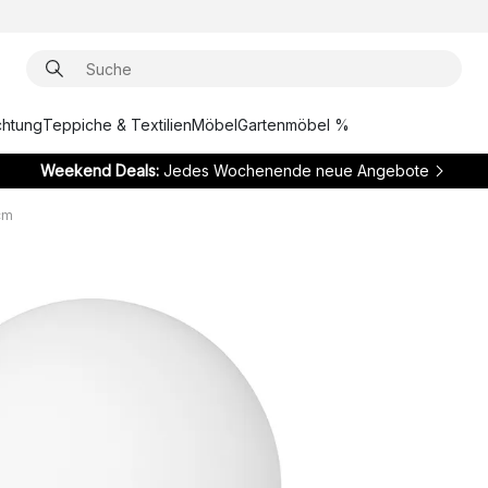
chtung
Teppiche & Textilien
Möbel
Gartenmöbel %
Weekend Deals:
Jedes Wochenende neue Angebote
cm