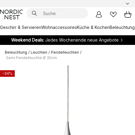
Geschirr & Servieren
Wohnaccessoires
Küche & Kochen
Beleuchtung
Weekend Deals:
Jedes Wochenende neue Angebote
Beleuchtung
/
Leuchten
/
Pendelleuchten
/
Semi Pendelleuchte Ø 30cm
-34%