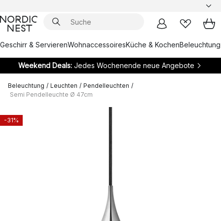
Geschirr & Servieren
Wohnaccessoires
Küche & Kochen
Beleuchtung
Weekend Deals:
Jedes Wochenende neue Angebote
Beleuchtung
/
Leuchten
/
Pendelleuchten
/
Semi Pendelleuchte Ø 47cm
-31%