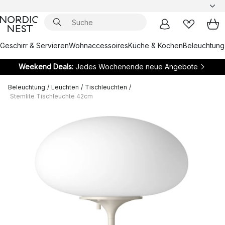
Geschirr & Servieren
Wohnaccessoires
Küche & Kochen
Beleuchtung
Weekend Deals:
Jedes Wochenende neue Angebote
Beleuchtung
/
Leuchten
/
Tischleuchten
/
Stemlite Tischleuchte 42cm