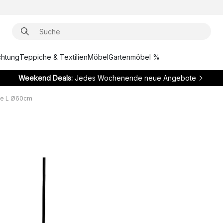
chtung
Teppiche & Textilien
Möbel
Gartenmöbel %
Weekend Deals:
Jedes Wochenende neue Angebote
te L Ø60cm