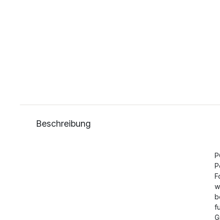
Beschreibung
P
P
F
w
b
f
G