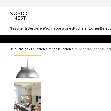
Geschirr & Servieren
Wohnaccessoires
Küche & Kochen
Beleu
Beleuchtung
/
Leuchten
/
Pendelleuchten
/
PC pendant Pendelleuch