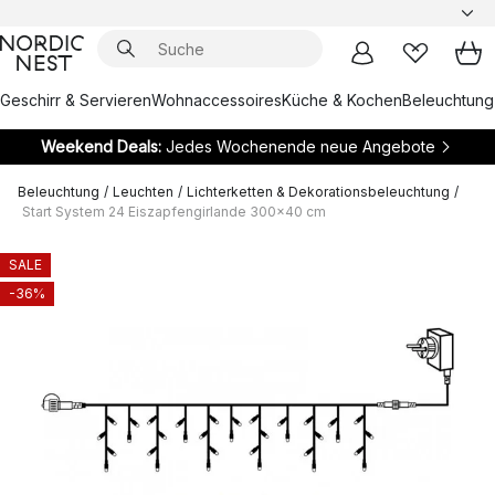
Geschirr & Servieren
Wohnaccessoires
Küche & Kochen
Beleuchtung
Weekend Deals:
Jedes Wochenende neue Angebote
Beleuchtung
/
Leuchten
/
Lichterketten & Dekorationsbeleuchtung
/
Start System 24 Eiszapfengirlande 300x40 cm
SALE
-36%