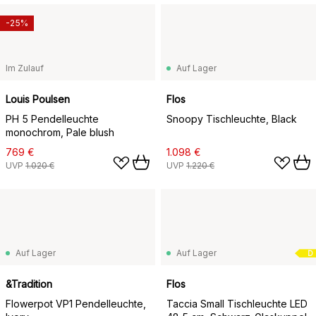
-25%
Im Zulauf
Auf Lager
Louis Poulsen
Flos
PH 5 Pendelleuchte
Snoopy Tischleuchte, Black
monochrom, Pale blush
769 €
1.098 €
UVP
1.020 €
UVP
1.220 €
Auf Lager
Auf Lager
D
&Tradition
Flos
Flowerpot VP1 Pendelleuchte,
Taccia Small Tischleuchte LED