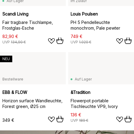
Auf Lager
Im Zulauf
Scandi Living
Louis Poulsen
Fair tragbare Tischlampe,
PH 5 Pendelleuchte
Frostglas-Esche
monochrom, Pale pewter
82,90 €
749 €
UVP
134,90 €
UVP
1.020 €
NEU
Bestellware
Auf Lager
EBB & FLOW
&Tradition
Horizon surface Wandleuchte,
Flowerpot portable
Forest green, Ø25 cm
Tischleuchte VP9, Ivory
136 €
349 €
UVP
189 €