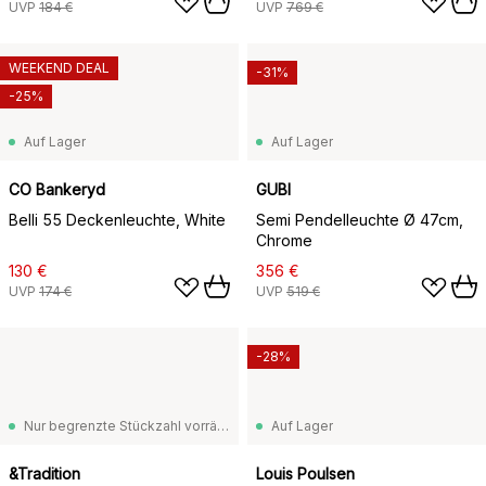
UVP
184 €
UVP
769 €
WEEKEND DEAL
-31%
-25%
Auf Lager
Auf Lager
CO Bankeryd
GUBI
Belli 55 Deckenleuchte, White
Semi Pendelleuchte Ø 47cm,
Chrome
130 €
356 €
UVP
174 €
UVP
519 €
-28%
Nur begrenzte Stückzahl vorrätig
Auf Lager
&Tradition
Louis Poulsen