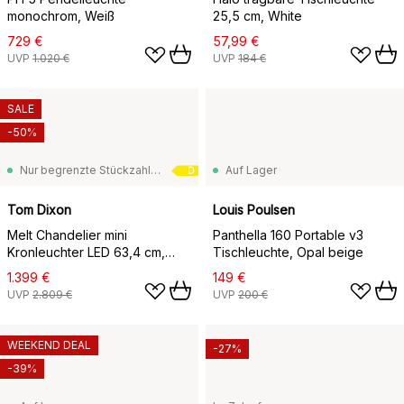
monochrom, Weiß
25,5 cm, White
729 €
57,99 €
UVP
1.020 €
UVP
184 €
SALE
-50%
Nur begrenzte Stückzahl vorrätig
Auf Lager
D
Tom Dixon
Louis Poulsen
Melt Chandelier mini
Panthella 160 Portable v3
Kronleuchter LED 63,4 cm,
Tischleuchte, Opal beige
Opal-silver
1.399 €
149 €
UVP
2.809 €
UVP
200 €
WEEKEND DEAL
-27%
-39%