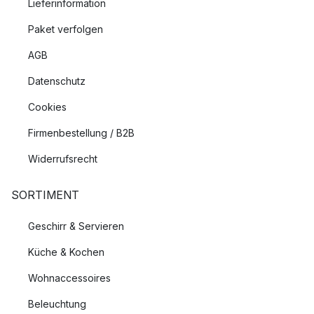
Lieferinformation
Direkte Beleuchtung
Paket verfolgen
Direkte Beleuchtung ist immer dann von Vorteil, wenn Sie
AGB
zentriertes licht an einem bestimmten Ort im Raum benötigen.
Datenschutz
Also zum Beispiel auf dem Schreibtisch oder für den Spiegel
im Badezimmer. Aber auch Spotlights die Bilder im
Cookies
Wohnzimmer beleuchten zählen zur direkten Beleuchtung. Zu
Firmenbestellung / B2B
direkter Beleuchtung zählen unter anderem:
Widerrufsrecht
Schreibtischlampen
Leselampen
SORTIMENT
Spotlights
Geschirr & Servieren
Dekorative Beleuchtung
Küche & Kochen
Dekorative Beleuchtung in Form von
Lichterketten
, aber auch
Wohnaccessoires
Tischleuchten
mit warmen LED
Lichtquellen
oder ein
Weihnachtsstern
im Fenster erhöhen den Gemütlichkeitsfaktor
Beleuchtung
im Raum und sorgen für eine stimmungsvolle Atmosphäre.