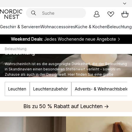
Geschirr & Servieren
Wohnaccessoires
Küche & Kochen
Beleuchtung
Weekend Deals:
Jedes Wochenende neue Angebote
Beleuchtung
Beleuchtung
Wahrscheinlich ist es die ausgeprägte Dunkelheit, die der Beleuchtung
in Skandinavien einen besonderen Stellenwert verleiht - sowohl im
Zuhause als auch in der Designwelt. Hier finden Sie eine große
Auswahl an Beleuchtung für das gesamte Zuhause.
Leuchten
Leuchtenzubehör
Advents- & Weihnachtsbeleu
Bis zu 50 % Rabatt auf Leuchten →