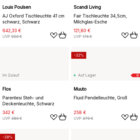
Louis Poulsen
Scandi Living
AJ Oxford Tischleuchte 41 cm
Fair Tischleuchte 34,5cm,
schwarz, Schwarz
Milchglas-Esche
642,33 €
121,80 €
UVP
900 €
UVP
174 €
-32%
Im Zulauf
Auf Lager
G
Flos
Muuto
Parentesi Steh- und
Fluid Pendelleuchte, Groß
Deckenleuchte, Schwarz
342 €
258 €
UVP
380 €
UVP
379 €
-28%