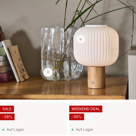
82,90 €
225 €
SALE
WEEKEND DEAL
-29%
-30%
Auf Lager
Auf Lager