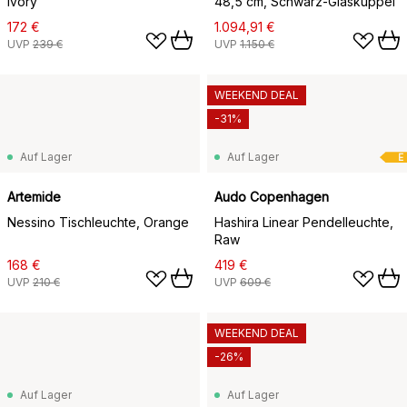
Ivory
48,5 cm, Schwarz-Glaskuppel
172 €
1.094,91 €
UVP
239 €
UVP
1.150 €
WEEKEND DEAL
-31%
Auf Lager
Auf Lager
E
Artemide
Audo Copenhagen
Nessino Tischleuchte, Orange
Hashira Linear Pendelleuchte,
Raw
168 €
419 €
UVP
210 €
UVP
609 €
WEEKEND DEAL
-26%
Auf Lager
Auf Lager