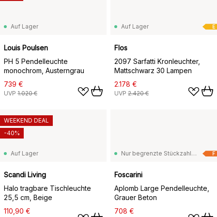
Auf Lager
Auf Lager
E
Louis Poulsen
Flos
PH 5 Pendelleuchte
2097 Sarfatti Kronleuchter,
monochrom, Austerngrau
Mattschwarz 30 Lampen
739 €
2.178 €
UVP
1.020 €
UVP
2.420 €
WEEKEND DEAL
-40%
Auf Lager
Nur begrenzte Stückzahl vorrätig
F
Scandi Living
Foscarini
Halo tragbare Tischleuchte
Aplomb Large Pendelleuchte,
25,5 cm, Beige
Grauer Beton
110,90 €
708 €