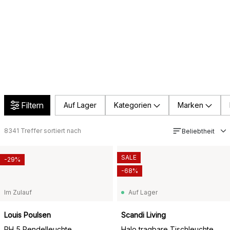
Filtern
Auf Lager
Kategorien
Marken
8341
Treffer sortiert nach
Beliebtheit
SALE
-29%
-68%
Im Zulauf
Auf Lager
Louis Poulsen
Scandi Living
PH 5 Pendelleuchte
Halo tragbare Tischleuchte