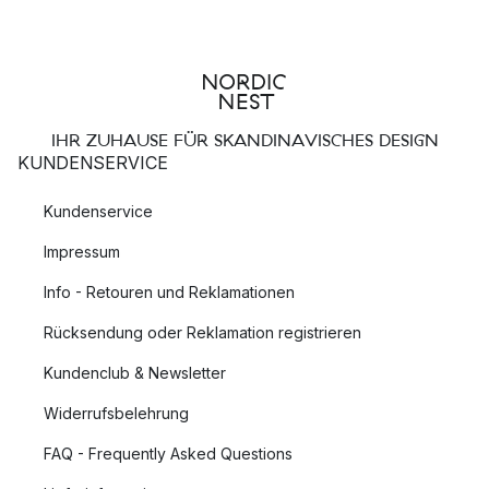
Indirekte Beleuchtung- sorgt für eine allgemeine
Beleuchtung des Raumes
Direkte Beleuchtung- richtet und zentriert das Licht
gezielt in eine gewünschte Richtung
Dekorative Beleuchtung- sorgt für ein stimmungsvolle
IHR ZUHAUSE FÜR SKANDINAVISCHES DESIGN
Atmosphäre im Raum
KUNDENSERVICE
Jeder Raum in Ihrem Haus benötigt eine Mischung aus allen
Kundenservice
drei Beleuchtungsarten, um sowohl funktional als auch
Impressum
gemütlich zu sein.
Info - Retouren und Reklamationen
Indirekte Beleuchtung
Rücksendung oder Reklamation registrieren
Eine gute Allgemeinbeleuchtung sorgt für einen gleichmäßigen
Kundenclub & Newsletter
Lichtfluss im gesamten Raum und erleichtert Aufgaben, wie
zum Beispiel Putzen und andere Tätigkeiten bei denen
Widerrufsbelehrung
genügend Licht von Vorteil sind. Eine dimmbare
FAQ - Frequently Asked Questions
Deckenleuchte
oder
Wandleuchte
ist von Vorteil, wenn Sie
das Licht der entsprechenden Aktivität anpassen möchten.