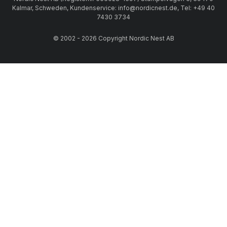
Kalmar, Schweden, Kundenservice: info@nordicnest.de, Tel: +49 40
Sie in dem zu beleuchtenden Raum ausführen möchten.
7430 3734
© 2002 - 2026 Copyright Nordic Nest AB